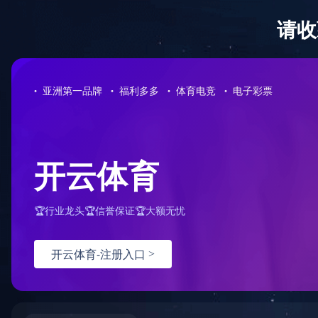
您好，欢迎访问米兰官方站app网站网站，如有疑问
米兰（中国）
公司简介