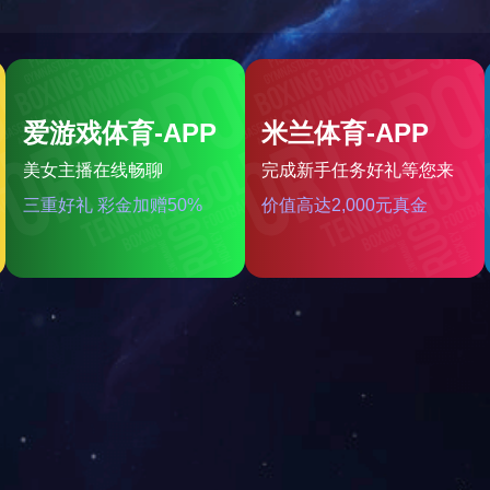
是采用的优质的无缝钢管制作而成的主杆。这样的主杆可以拥有更强