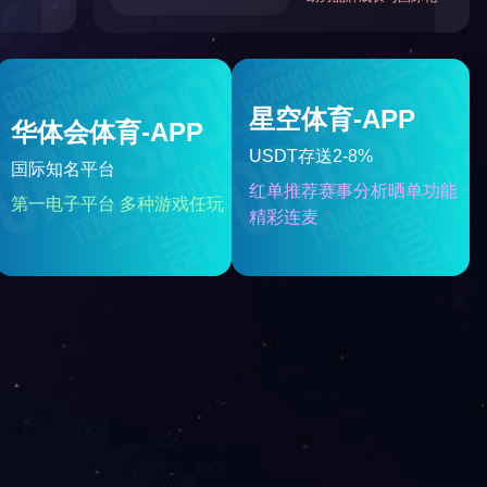
的抗压能力。所以说大家在购买监控杆的时候一定