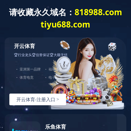
米兰（中国）
公司简介
新闻中心
产品展示
当前位置：
>
>
首页
产品展示
监控杆
成功案例
厂区展示
联系我们