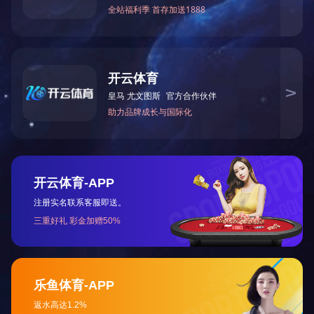
要达到
级风力的要求，地震是需要达到八级抗震的。
11
监控立杆的焊接方式*好是自动的埋弧焊接，因为这种
方式是*可靠的，表面非常的光滑，没有明显的气孔，焊
瘤、咬边等焊接缺陷都要能够尽量避免不出现的。
摄像机的立杆防腐处理要采用的是内外热镀锌，经过许
多道工序之后，就可以是使镀锌层的表面变得非常的光滑美
观，光泽度也很好才可以，一般来说其防腐寿命至少要大于
三十年，监控摄像机立杆热镀锌后进行静电喷塑，喷塑前先
磨砂以增加附着力，喷塑过程中严格控制固化时间和温度，
保证塑层均匀、光滑、无气孔。
在生产监控立杆的时候，要严格按照生产区执行，因为
很多时候监控立杆的作用，并不仅仅是用来安装摄像头的，
甚至是城市基础建设的装饰作用，也要能够完美的发挥，而
且对于大家生活环境的一个安全也要能够保证，所以要求严
格是必须要贯彻到底的。