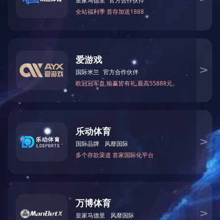
为什么要设置ETC龙门架呢？主要就是限制大车进入，避免
让道路受到损坏，是有着重要的作用。不过限高杆也是有着