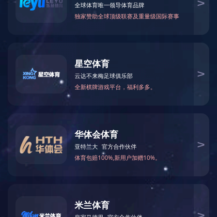
ETC高速龙门架
浏览次数：1664次
所属分类：龙门架
发布日期：2020-12-09 13:45:35
咨询热线：19949181999
详情