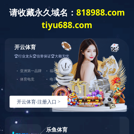
米兰（中国）
公司简介
新闻中心
产品展示
当前位置：
>
>
首页
产品展示
诱导屏杆
成功案例
厂区展示
联系我们