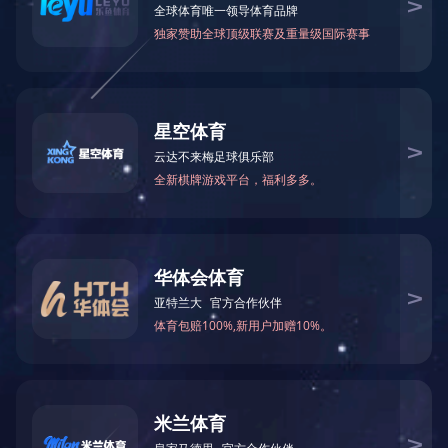
郑州红绿灯杆销售厂家
浏览次数：1719次
所属分类：红绿灯杆
发布日期：2020-11-26 19:23:29
咨询热线：19949181999
详情