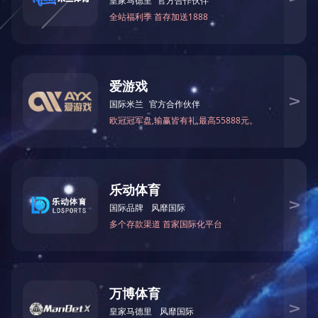
上一篇：
河南红绿灯杆厂家
下一篇：
河南红绿灯杆