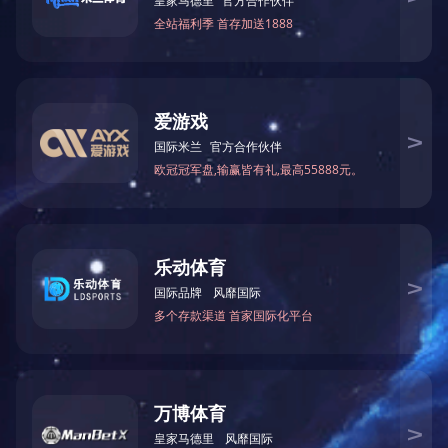
上一篇：
河南红绿灯杆
下一篇：
没有了！