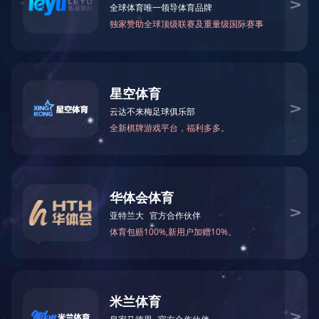
郑州红绿灯杆
浏览次数：1721次
所属分类：红绿灯杆
发布日期：2020-11-26 19:24:17
咨询热线：19949181999
详情