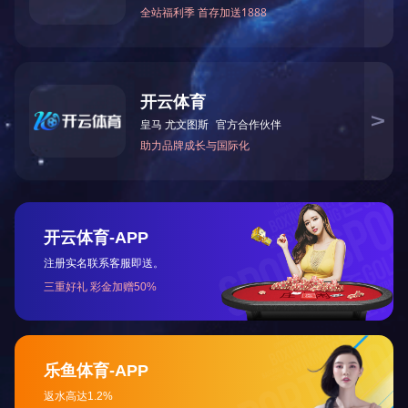
郑州标志杆价格
下一篇：
标志杆
手机号码
19949181999
手机号码：19949181999
E-mail：770310006@qq.com
地址：郑州市高新区金梭路32号
版权所有：米兰官方站app网站 技术支持：
三猫网络
备案号：
豫ICP备2020034163号-1
|
|
|
|
开云官方端网站登录入口
米兰·网站
米兰体育
华体会体育官方网站
|
|
华体会官方端网站登录入口
星空体育·（中国）官方网站
米兰官方网
|
|
|
站
米兰体育
米兰体育