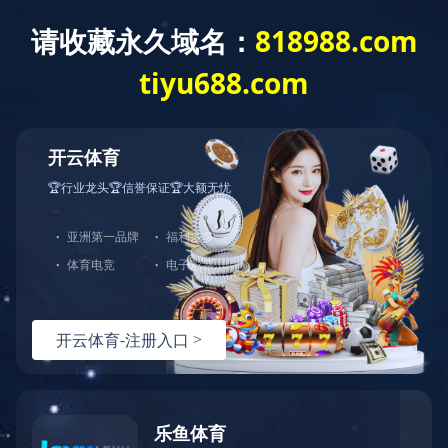
米兰（中国）
公司简介
新闻中心
产品展示
当前位置：
>
>
首页
产品展示
标志杆
成功案例
厂区展示
联系我们