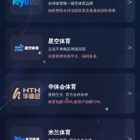
河南标志杆生产厂家
浏览次数：1982次
所属分类：标志杆
发布日期：2020-11-26 19:20:28
咨询热线：19949181999
详情