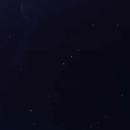
用户选择地平面或楼顶铁塔，均起到架高通讯天
点办公大楼的双重功效。主要用于架设移动通信天