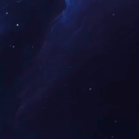
或通信铁塔。在现代通讯及广播电视信号发射塔工程建设当中，无论
想的专业通讯效果。另外楼顶还起到大楼的防雷接地、航空警示及装
有避雷针、工作平台及爬梯。塔体钢材采用Q235钢。
各地区不同）