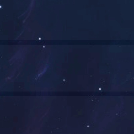
河南通讯塔厂家
浏览次数：1397次
所属分类：通讯塔
发布日期：2020-11-26 19:06:42
咨询热线：19949181999
联系我