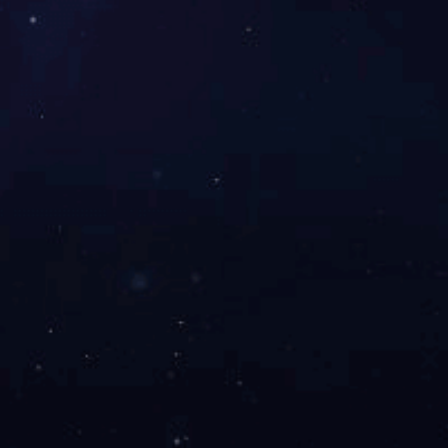
。保证50年不生锈。
线做支撑。材料产地：宝钢/首钢/邯钢/唐钢等。
版权所有：米兰官方站app网
备案号：
豫ICP备2020034163