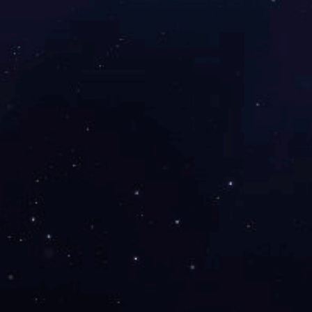
接地电阻：≤4Ω
通讯塔防腐处理：塔体钢构件热镀锌防腐处理
通讯塔主要功能：支持信号发射，为信号发射天
上一篇：
郑州通讯塔价格
下一篇：
郑州通讯塔厂家
手机号码
19949181999
手机号码：19949181999
E-mail：770310006@qq.com
地址：郑州市高新区金梭路32号