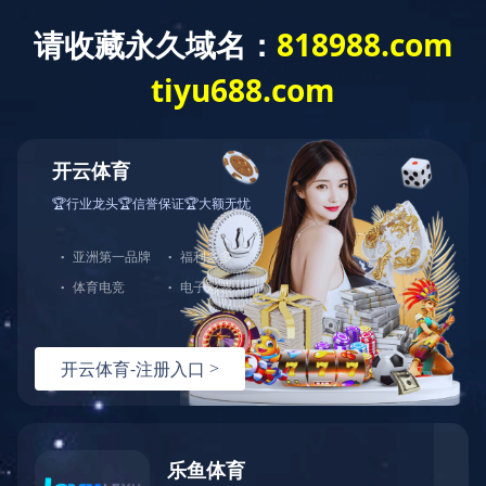
米兰（中国）
公司简介
新闻中心
产品展示
当前位置：
>
>
首页
产品展示
限高架
成功案例
厂区展示
联系我们