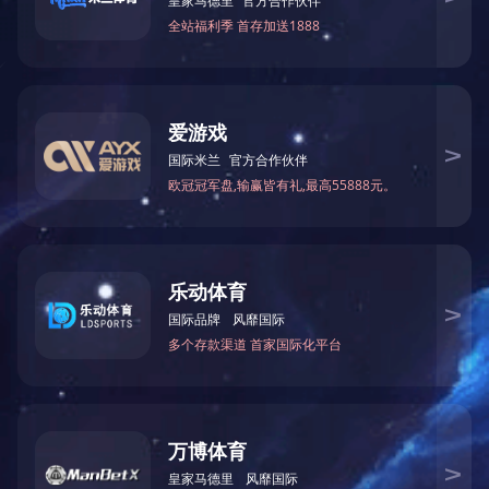
上一篇：
限高架
下一篇：
限高架
手机号码
19949181999
手机号码：19949181999
E-mail：770310006@qq.com
地址：郑州市高新区金梭路32号
版权所有：米兰官方站app网站 技术支持：
三猫网络
备案号：
豫ICP备2020034163号-1