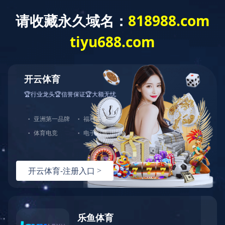
米兰（中国）
公司简介
新闻中心
产品展示
当前位置：
>
>
首页
产品展示
限高架
成功案例
厂区展示
联系我们