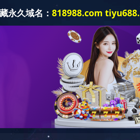
或合作意向欢迎致电我们！
诚信服务、保证质量
集研发、制造、销售、服务于一体的规模化企业
新闻中心
产品展示
成功案例