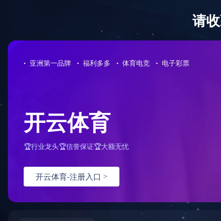
您好，欢迎访问米兰官方站app网站网站，如有疑问
米兰（中国）
公司简介