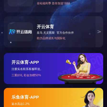
上一篇：
没有了！
下一篇：
河南米兰官方站app网站厂家
手机号码
19949181999
手机号码：19949181999
E-mail：770310006@qq.com
地址：郑州市高新区金梭路32号
版权所有：米兰官方站app网站 技术支持：
三猫网络
备案号：
豫ICP备2020034163号-1
|
|
|
|
开云官方端网站登录入口
米兰·网站
米兰体育
华体会体育官方网站
|
|
华体会官方端网站登录入口
星空体育·（中国）官方网站
米兰官方网
|
|
|
站
米兰体育
米兰体育